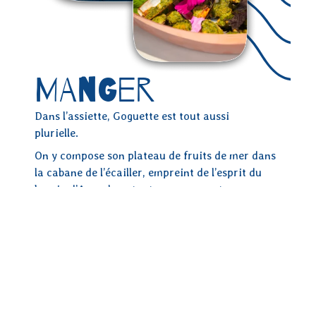
MANGER
Dans l’assiette, Goguette est tout aussi
plurielle.
On y compose son plateau de fruits de mer dans
la cabane de l’écailler, empreint de l’esprit du
bassin d’Arcachon, tout en savourant une
sélection de muscadets plantés dans le lit de
glace qui parcourt le bar de tout son long.
On choisit ses plats à partager entre amis,
beignets de calamars, sticks de mozzarella
fumée, planches… On y partage et déguste des
tatakis de thon, du poulpe, des salades…